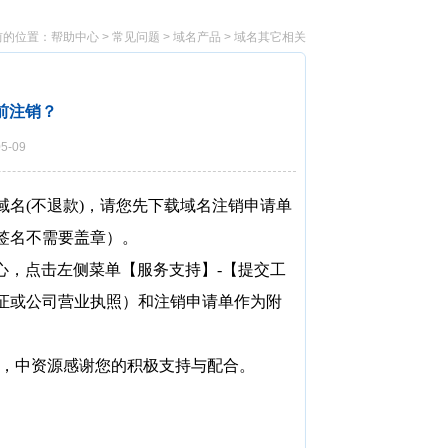
前的位置：
帮助中心
>
常见问题
>
域名产品
>
域名其它相关
前注销？
5-09
名(不退款)，请您先下载域名注销申请单
签名不需要盖章）。
心，点击左侧菜单【服务支持】-【提交工
证或公司营业执照）和注销申请单作为附
 咨询，中资源感谢您的积极支持与配合。